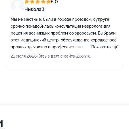
5,0
Николай
Мы не местные, были в городе проездом, супруге
срочно понадобилась консультация невролога для
решения возникших проблем со здоровьем. Выбрали
этот медицинский центр: обслуживание хорошее, всё
прошло адекватно и профессионально. Порадовало,
Показать ещё
что удалось записаться очень быстро - буквально
21 июля 2026 Отзыв взят с сайта Zoon.ru
после первого же звонка нас приняли.
и