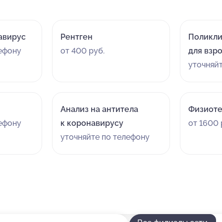
авирус
Рентген
Поликл
лефону
от 400 руб.
для взр
уточняй
Анализ на антитела
Физиоте
лефону
к коронавирусу
от 1600 
уточняйте по телефону