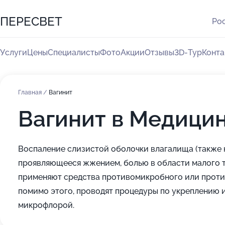
ПЕРЕСВЕТ
Рос
Услуги
Цены
Специалисты
Фото
Акции
Отзывы
3D-Тур
Конта
Главная
/
Вагинит
Вагинит в Медици
Воспаление слизистой оболочки влагалища (также н
проявляющееся жжением, болью в области малого т
применяют средства противомикробного или противо
помимо этого, проводят процедуры по укреплению 
микрофлорой.