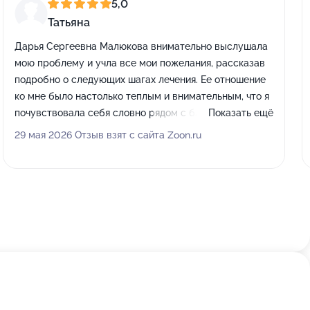
5,0
Татьяна
Дарья Сергеевна Малюкова внимательно выслушала
мою проблему и учла все мои пожелания, рассказав
подробно о следующих шагах лечения. Ее отношение
ко мне было настолько теплым и внимательным, что я
почувствовала себя словно рядом с близким
Показать ещё
человеком. После приема настроение значительно
29 мая 2026 Отзыв взят с сайта Zoon.ru
улучшилось, так приятно было встретить такого
заботливого и профессионального врача, которого
давно не встречала. Особенно запомнилась ее
компетентность и способность расположить к себе с
первого общения.