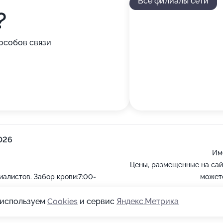
Все филиалы сети
?
особов связи
026
Им
Цены, размещенные на сай
иалистов. Забор крови:7:00-
можете
ы используем
Cookies
и сервис
Яндекс.Метрика