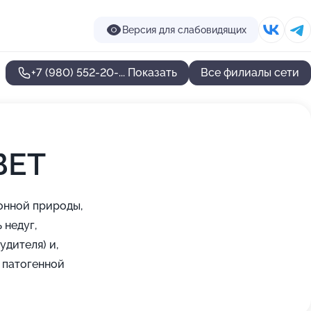
Версия для слабовидящих
+7 (980) 552-20-...
Показать
Все филиалы сети
ВЕТ
онной природы,
 недуг,
дителя) и,
 патогенной